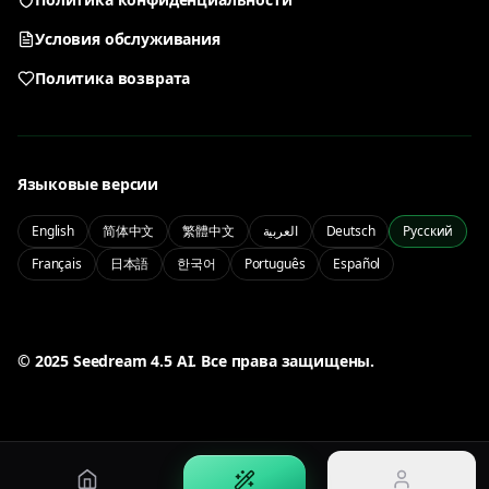
Nano Banana 2
GPT Image 2
Условия обслуживания
Быстрое редактирование и референсные сценарии
Создание AI-изображений в диалоге
Политика возврата
Qwen Image 3.0
Seedream 5.0 Lite
Двуязычный текст и контролируемый вывод
Легкая генерация Seedream 5.0
Языковые версии
PRO
English
简体中文
繁體中文
العربية
Deutsch
Русский
Français
日本語
한국어
Português
Español
Seedream 5.0 Pro
Профессиональное качество и контроль Seedream 5.0
Мой
Управляйте аккаунтом и историей
50% OFF
© 2025 Seedream 4.5 AI. Все права защищены.
Войти
Цены
Войдите в свой аккаунт
Ограниченная скидка 50%