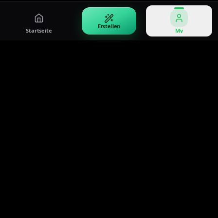
Erstellen
Startseite
My
Seedream 4.5
Stärkung von Kreativen mit Seedream 4.5—der
professionelle Standard für KI-Bildgenerierung,
Multi-Image-Fusion und kommerzielles
Design.
Brauchen Sie Unterstützung? Kontaktieren Sie uns: