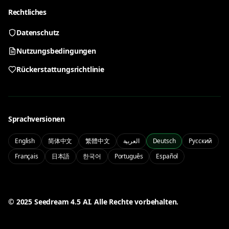
Pick a tool to start generating
Rechtliches
Datenschutz
Nano Banana 2
GPT Image 2
Nutzungsbedingungen
Fast image edits and reference workflows
Conversational AI image creation
Rückerstattungsrichtlinie
Qwen Image 3.0
Seedream 5.0 Lite
Zweisprachiger Text und kontrollierte Bildausgabe
Lightweight Seedream 5.0 image generation
Sprachversionen
PRO
English
简体中文
繁體中文
العربية
Deutsch
Русский
Français
日本語
한국어
Português
Español
Seedream 5.0 Pro
Pro Seedream 5.0 quality and control
My
Manage your account and history
50% OFF
© 2025 Seedream 4.5 AI. Alle Rechte vorbehalten.
Anmelden
Preise
Sign in to your account
Zeitlich begrenzter Halbpreis-Deal