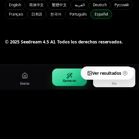
PRO
English
简体中文
繁體中文
العربية
Deutsch
Русский
Français
日本語
한국어
Português
Español
Seedream 5.0 Pro
Pro Seedream 5.0 quality and control
My
Manage your account and history
50% OFF
© 2025 Seedream 4.5 AI. Todos los derechos reservados.
Iniciar sesión
Precios
Sign in to your account
Oferta de mitad de precio por tiempo limitado
Ver resultados
Generar
Inicio
My