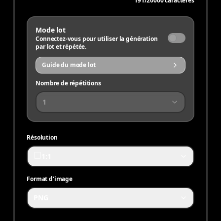
191
/
20000
caractères
Mode lot
Connectez-vous pour utiliser la génération
par lot et répétée.
Guide du mode lot
Nombre de répétitions
1
Résolution
1:1
Format d'image
PNG