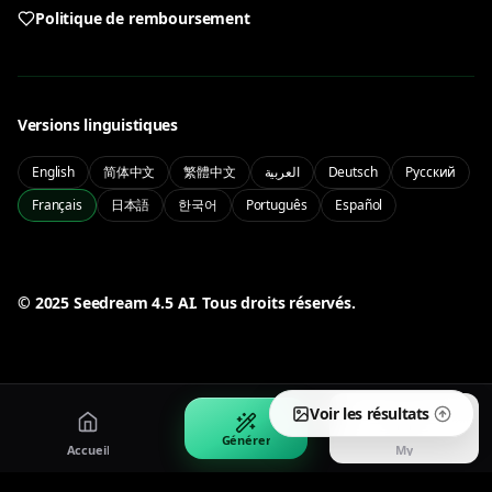
Politique de remboursement
Qwen Image 3.0
Seedream 5.0 Lite
Texte bilingue et sortie d'image contrôlée
Lightweight Seedream 5.0 image generation
Versions linguistiques
PRO
English
简体中文
繁體中文
العربية
Deutsch
Русский
Français
日本語
한국어
Português
Español
Seedream 5.0 Pro
Pro Seedream 5.0 quality and control
My
Manage your account and history
50% OFF
© 2025 Seedream 4.5 AI. Tous droits réservés.
Connexion
Tarifs
Sign in to your account
Offre moitié prix limitée
Voir les résultats
Générer
Accueil
My