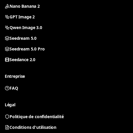
Nano Banana 2
GPT Image 2
Qwen Image 3.0
Seedream 5.0
Seedream 5.0 Pro
Seedance 2.0
Entreprise
FAQ
All tools
Pick a tool to start generating
Légal
Politique de confidentialité
Nano Banana 2
GPT Image 2
Conditions d'utilisation
Fast image edits and reference workflows
Conversational AI image creation