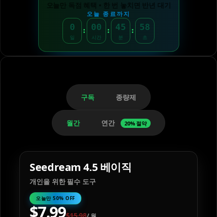
오늘만 독점 혜택 • 한 번 놓치면 반년 대기
오늘 종료까지
0
00
45
57
:
:
:
일
시간
분
초
구독
종량제
월간
연간
20% 절약
Seedream 4.5 베이직
개인을 위한 필수 도구
오늘만 50% OFF
$
7.99
$
15.98
/
월