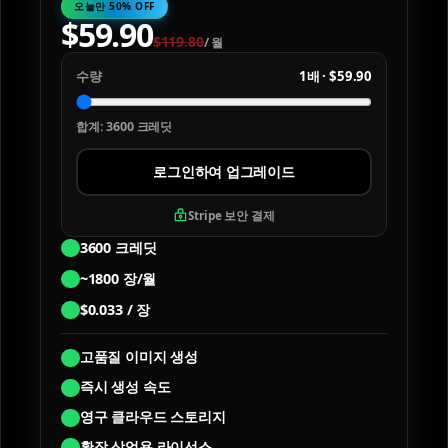
오늘만 50% OFF
$
59.90
$
119.80
/
월
수량
1배
·
$59.90
합계
:
3600
크레딧
로그인하여 업그레이드
Stripe 보안 결제
3600
크레딧
~
1800
장/월
$
0.033
/ 장
고품질 이미지 생성
즉시 생성 속도
영구 클라우드 스토리지
확장 상업용 라이선스