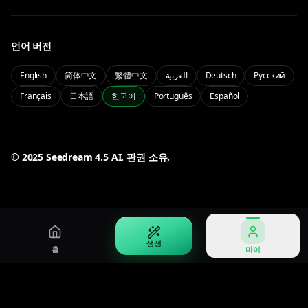
Qwen Image 3.0
Seedream 5.0 Lite
중영문 텍스트와 제어된 이미지 출력
가벼운 Seedream 5.0 이미지 생성
언어 버전
PRO
English
简体中文
繁體中文
العربية
Deutsch
Русский
Français
日本語
한국어
Português
Español
Seedream 5.0 Pro
프로급 Seedream 5.0 품질과 컨트롤
마이
계정과 기록을 관리하세요
50% OFF
© 2025 Seedream 4.5 AI. 판권 소유.
로그인
요금
계정에 로그인
기간 한정 반값 혜택
생성
홈
마이