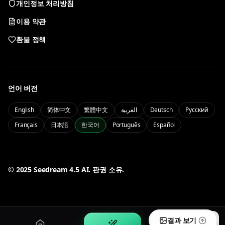
개인정보 처리방침
Nano Banana 2
GPT Image 2
이용 약관
빠른 이미지 편집과 참조 워크플로
대화형 AI 이미지 생성
환불 정책
Qwen Image 3.0
Seedream 5.0 Lite
중영문 텍스트와 제어된 이미지 출력
가벼운 Seedream 5.0 이미지 생성
언어 버전
PRO
English
简体中文
繁體中文
العربية
Deutsch
Русский
Français
日本語
한국어
Português
Español
Seedream 5.0 Pro
프로급 Seedream 5.0 품질과 컨트롤
마이
계정과 기록을 관리하세요
50% OFF
© 2025 Seedream 4.5 AI. 판권 소유.
로그인
요금
계정에 로그인
기간 한정 반값 혜택
결과 보기