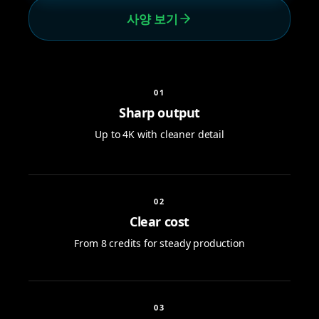
사양 보기
0
1
Sharp output
Up to 4K with cleaner detail
0
2
Clear cost
From 8 credits for steady production
0
3