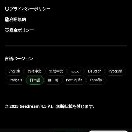
プライバシーポリシー
Nano Banana 2
GPT Image 2
利用規約
高速画像編集と参照ワークフロー
会話式 AI 画像作成
返金ポリシー
Qwen Image 3.0
Seedream 5.0 Lite
中英テキストと制御された画像出力
軽量 Seedream 5.0 画像生成
言語バージョン
PRO
English
简体中文
繁體中文
العربية
Deutsch
Русский
Français
日本語
한국어
Português
Español
Seedream 5.0 Pro
プロ品質と制御の Seedream 5.0
マイ
アカウントと履歴を管理
50% OFF
© 2025 Seedream 4.5 AI。無断転載を禁じます。
ログイン
料金
アカウントにログイン
期間限定半額セール