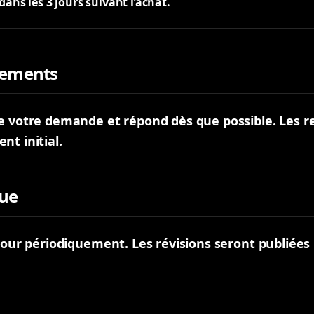
ans les 3 jours suivant l’achat.
sements
ne votre demande et répond dès que possible. Les 
nt initial.
que
our périodiquement. Les révisions seront publiées ici