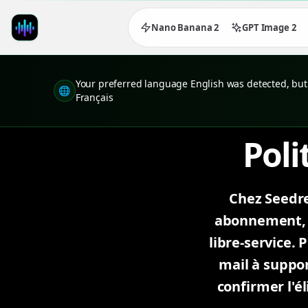
Nano Banana 2
GPT Image 2
Your preferred language English was detected, but 
🌐
Français
Pol
Chez Seedre
abonnement, v
libre-service.
mail à suppor
confirmer l'él