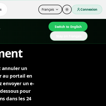
Français
Connexion
s
Switch to English
r
Stay on Français
ment
z annuler un
 au portail en
z envoyer un e-
i-dessous pour
ons dans les 24