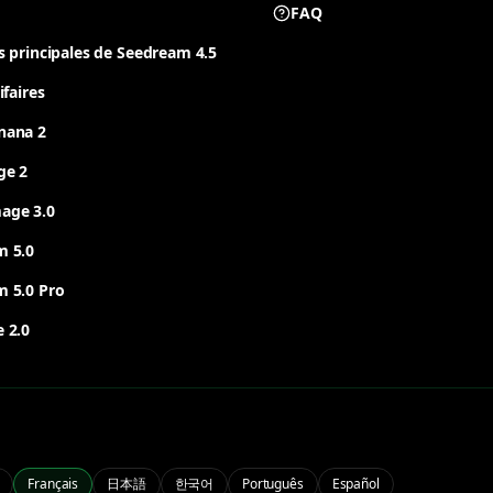
FAQ
s principales de Seedream 4.5
ifaires
nana 2
ge 2
age 3.0
m 5.0
 5.0 Pro
 2.0
Français
日本語
한국어
Português
Español