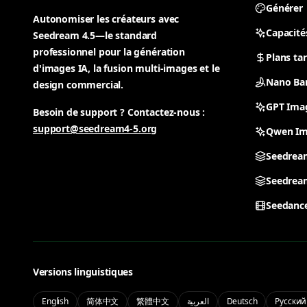
Générer
Autonomiser les créateurs avec
Capacité
Seedream 4.5—le standard
professionnel pour la génération
Plans tar
d'images IA, la fusion multi-images et le
Nano Ba
design commercial.
GPT Ima
Besoin de support ? Contactez-nous :
support@seedream4-5.org
Qwen Im
Seedrea
Seedream
Seedance
Versions linguistiques
English
简体中文
繁體中文
العربية
Deutsch
Русский