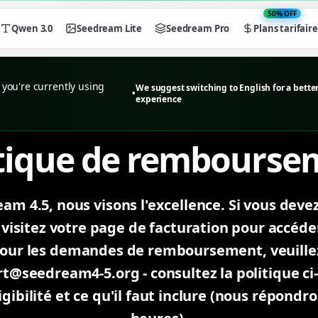
50% OFF
Qwen 3.0
Seedream Lite
Seedream Pro
Plans tarifaire
you're currently using
We suggest switching to English for a bette
•
experience
itique de rembourse
am 4.5, nous visons l'excellence. Si vous deve
isitez votre page de facturation pour accéder
 Pour les demandes de remboursement, veuille
t@seedream4-5.org - consultez la politique c
igibilité et ce qu'il faut inclure (nous répondr