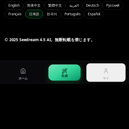
PRO
English
简体中文
繁體中文
العربية
Deutsch
Русский
Français
日本語
한국어
Português
Español
Seedream 5.0 Pro
プロ品質と制御の Seedream 5.0
マイ
アカウントと履歴を管理
50% OFF
© 2025 Seedream 4.5 AI。無断転載を禁じます。
ログイン
料金
アカウントにログイン
期間限定半額セール
生成
ホーム
マイ