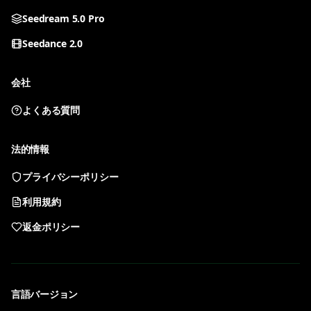
Seedream 5.0 Pro
Seedance 2.0
会社
よくある質問
すべてのツール
ツールを選んで生成を開始
法的情報
プライバシーポリシー
Nano Banana 2
GPT Image 2
利用規約
高速画像編集と参照ワークフロー
会話式 AI 画像作成
返金ポリシー
Qwen Image 3.0
Seedream 5.0 Lite
中英テキストと制御された画像出力
軽量 Seedream 5.0 画像生成
言語バージョン