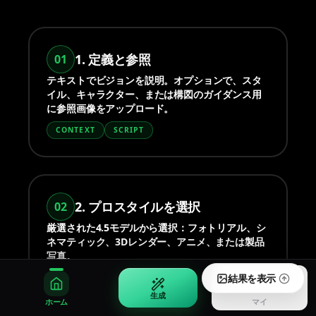
高速画像編集と参照ワークフロー
会話式 AI 画像作成
1. 定義と参照
01
Qwen Image 3.0
Seedream 5.0 Lite
テキストでビジョンを説明。オプションで、スタ
中英テキストと制御された画像出力
軽量 Seedream 5.0 画像生成
イル、キャラクター、または構図のガイダンス用
に参照画像をアップロード。
PRO
CONTEXT
SCRIPT
Seedream 5.0 Pro
プロ品質と制御の Seedream 5.0
マイ
アカウントと履歴を管理
50% OFF
2. プロスタイルを選択
02
ログイン
料金
厳選された4.5モデルから選択：フォトリアル、シ
アカウントにログイン
期間限定半額セール
ネマティック、3Dレンダー、アニメ、または製品
写真。
結果を表示
STYLE
LORA
生成
ホーム
マイ